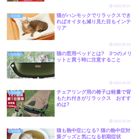
2022.05.21
猫がハンモックでリラックスでき
その他
ればオイタも減り見た目もインテ
リア
2022.05.19
猫の窓用ベッドとは? 3つのメリ
その他
ットと買う時に注意すること
2022.04.25
チェアリング用の椅子は軽量で背
その他
もたれ付きがリラックス おすす
めは?
2022.03.26
猫も熱中症になる? 猫の熱中症対
その他
策グッズと気になる初期症状