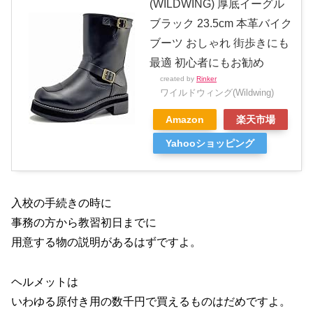
(WILDWING) 厚底イーグル
ブラック 23.5cm 本革バイク
ブーツ おしゃれ 街歩きにも
最適 初心者にもお勧め
created by
Rinker
ワイルドウィング(Wildwing)
Amazon
楽天市場
Yahooショッピング
入校の手続きの時に
事務の方から教習初日までに
用意する物の説明があるはずですよ。
ヘルメットは
いわゆる原付き用の数千円で買えるものはだめですよ。