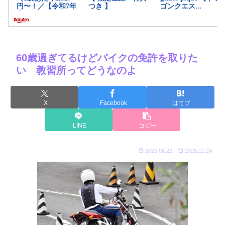
60歳過ぎてるけどバイクの免許を取りた
い 教習所ってどうなのよ
X
Facebook
はてブ
LINE
コピー
2023.08.22
2025.11.24