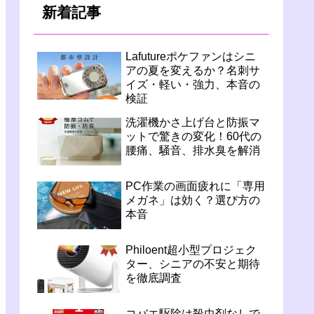
新着記事
Lafutureポケファンはシニ
アの夏を変えるか？名刺サ
イズ・軽い・強力、本音の
検証
洗濯機かさ上げ台と防振マ
ットで驚きの変化！60代の
腰痛、騒音、排水臭を解消
PC作業の画面疲れに「専用
メガネ」は効く？選び方の
本音
Philoent超小型プロジェク
ター、シニアの不安と期待
を徹底調査
コバエ駆除は殺虫剤なしで