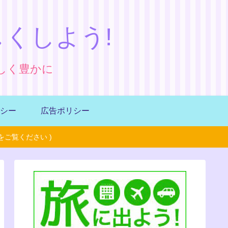
くしよう!
しく豊かに
シー
広告ポリシー
ご覧ください )