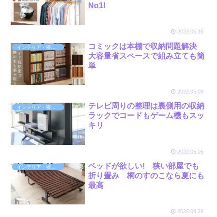
No1!
2022.05.16
コミックは本棚で収納問題解決
インテリア・寝具・収納
大容量省スペースで組み立ても簡
単
2022.05.09
テレビ周りの整理は裏側用の収納
インテリア・寝具・収納
ラックでコードもゲーム機もスッ
キリ
2022.05.05
ベッドが欲しい! 狭い部屋でも
インテリア・寝具・収納
折り畳み 桐のすのこなら夏にも
最高
2022.04.29