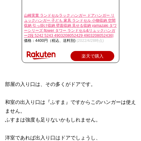
山崎実業 ランドセルラック ハンガー ドアハンガー リ
ュックハンガー 子ども 家具 ランドセル 小物収納 空間
収納 引っ掛け収納 壁面収納 見せる収納 yamazaki タワ
ーシリーズ [tower タワー ランドセル&リュックハンガ
ー2段 5242 5243 4903208052429 4903208052436]
価格：4400円（税込、送料別)
(2022/4/28時点)
楽天で購入
部屋の入り口は、その多くがドアです。
和室の出入り口は『ふすま』ですからこのハンガーは使え
ません。
ふすまは強度も足りないかもしれません。
洋室であれば出入り口はドアでしょうし、