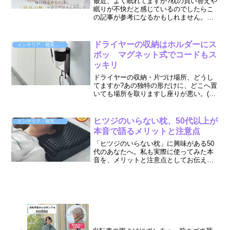
最近、よく眠れてますか?枕の買い替えや
眠りが不快だと感じているのでしたらこ
の記事が参考になるかもしれません。人
生80年を超える時代ですがその1/3～1/2
は寝てる時間です。だとすると枕ってと
ても大事です。昔ながらの『そば殻枕』
ドライヤーの収納はホルダーにス
インテリア・寝具・収納
も人気ですが身...
ポッ マグネット式でコードもス
ッキリ
ドライヤーの収納・片づけ場所、どうし
てますか?あの独特の形だけに、どこへ置
いても場所を取りますし座りが悪い。(言
い方が古いか?)だけど、そこいら辺に置
いておくことも出来ませんし、コードだ
って結構邪魔です。使う場所で一番多い
ヒツジのいらない枕、50代以上が
インテリア・寝具・収納
のは、お風呂を出て...
本音で語るメリットと注意点
「ヒツジのいらない枕」に興味がある50
代のあなたへ。私も実際に使ってみた本
音を、メリットと注意点としてお伝えし
ます。安眠や寝返りの悩みにどうだった
のか？大手サイトでは語られない体験談
で、後悔しない枕選びをしませんか。