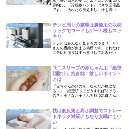
蒸し暑い日本の夏に、エアコンの電気代
節約に、『冷感敷パット』は今や必需品
です。 汚れたら洗えるし、汗を書いて
もすぐに乾く素材だし、抗菌防臭処理も
されているので、このパットに直接寝て
ヒンヤリを楽しめます。それでこの価格
テレビ周りの整理は裏側用の収納
インテリア・寝具・収納
なら「買い」でしょう。
ラックでコードもゲーム機もスッ
キリ
テレビはみんなが見るものつまり、たく
さんの視線が集まる場所です。それだけ
にテレビ周りはすっきりしておきたいで
すね。でもテレビの直ぐ側に棚やカラー
BOXみたいなものは置きたくありませ
ん。結局棚への置き方もきちんと置かな
ユニスリープの赤ちゃん用『絶壁
インテリア・寝具・収納
いと、見栄えが良くないか...
頭防止』抱き枕！嬉しいポイント
とは
「赤ちゃんの頭の形、なんだか気にな
る…」「絶壁頭ってどうすれば防げる
の？」小さなお子さんを持つ親御さんな
ら、一度はこんな悩みを抱えたことがあ
るのではないでしょうか？今回は、そん
な悩みを解決してくれるかもしれないア
枕は低反発と高さ調整でストレー
インテリア・寝具・収納
イテム、ユニスリープの赤ちゃ...
トネック対策にもなり安眠にもい
い