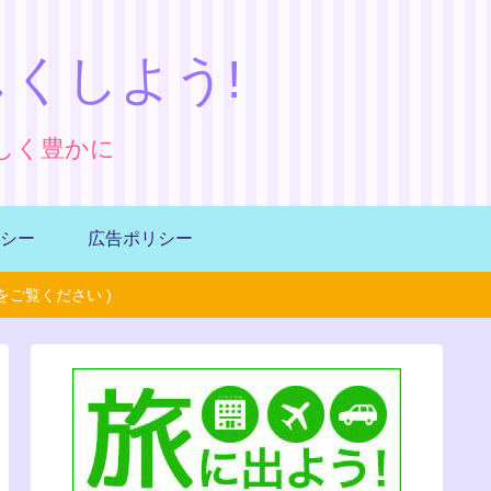
くしよう!
しく豊かに
シー
広告ポリシー
ご覧ください )