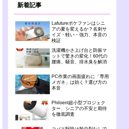
新着記事
Lafutureポケファンはシニ
アの夏を変えるか？名刺サ
イズ・軽い・強力、本音の
検証
洗濯機かさ上げ台と防振マ
ットで驚きの変化！60代の
腰痛、騒音、排水臭を解消
PC作業の画面疲れに「専用
メガネ」は効く？選び方の
本音
Philoent超小型プロジェク
ター、シニアの不安と期待
を徹底調査
コバエ駆除は殺虫剤なしで