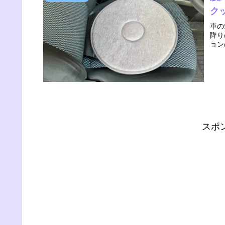
ク
車の
降り
ョン
スポ