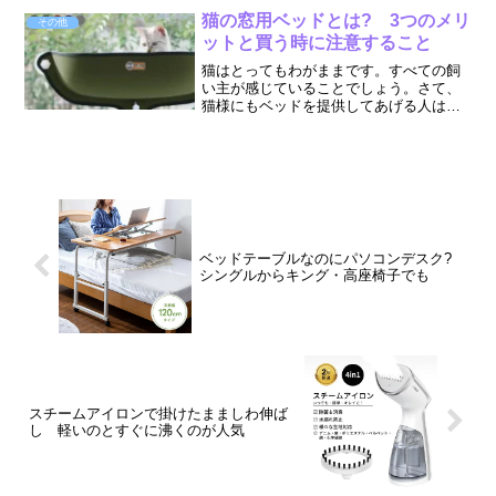
しますが、実際にはなかなか本気で備え
猫の窓用ベッドとは? 3つのメリ
その他
る気になれてないのは私だけ...
ットと買う時に注意すること
猫はとってもわがままです。すべての飼
い主が感じていることでしょう。さて、
猫様にもベッドを提供してあげる人はた
くさんいますが、窓取り付け用のベッド
を考えてる人が増えてきました。猫用の
窓ベッドというのは、文字通り、窓に取
り付けるベッドのことです...
ベッドテーブルなのにパソコンデスク?
シングルからキング・高座椅子でも
スチームアイロンで掛けたまましわ伸ば
し 軽いのとすぐに沸くのが人気