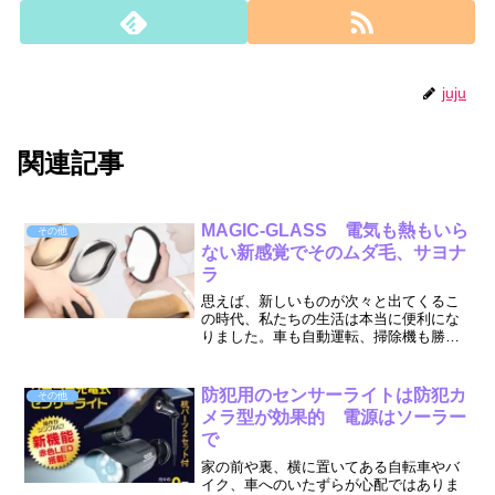
juju
関連記事
MAGIC-GLASS 電気も熱もいら
その他
ない新感覚でそのムダ毛、サヨナ
ラ
思えば、新しいものが次々と出てくるこ
の時代、私たちの生活は本当に便利にな
りました。車も自動運転、掃除機も勝手
に部屋をきれいにしてくれる。携帯電話
なんて、もはや電話じゃなくて手のひら
に乗るコンピュータです。でも、そんな
防犯用のセンサーライトは防犯カ
その他
最先端技術が詰まった世の...
メラ型が効果的 電源はソーラー
で
家の前や裏、横に置いてある自転車やバ
イク、車へのいたずらが心配ではありま