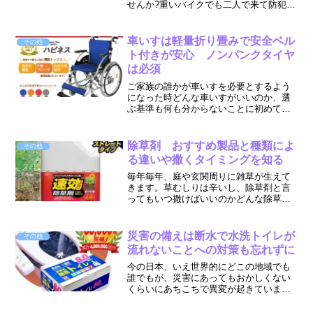
せんか?重いバイクでも二人で来て防犯用
のチェーンが付いたまま持って行かれま
す。車なんか朝乗ろうとしたら、4輪とも
パンクしてたりして自転車なんて簡単に
車いすは軽量折り畳みで安全ベル
その他
やられちゃいます。鍵...
ト付きが安心 ノンパンクタイヤ
は必須
ご家族の誰かが車いすを必要とするよう
になった時どんな車いすがいいのか、選
ぶ基準も何も分からないことに初めて気
が付きます。テレビCMなんてしにくい商
材ですし宣伝して売り上げを伸ばすもの
でもありません。そこで介護職の筆者
除草剤 おすすめ製品と種類によ
その他
が、いくつかの車いすを見...
る違いや撒くタイミングを知る
毎年毎年、庭や玄関周りに雑草が生えて
きます。草むしりは辛いし、除草剤と言
ってもいつ撒けばいいのかどんな除草剤
がいいのか分からずに悩んでいる方は多
いのではないでしょうか。最適な時期が
分かっていれば、手強い雑草を効果的に
災害の備えは断水で水洗トイレが
その他
除去できます。今回は、初...
流れないことへの対策も忘れずに
今の日本、いえ世界的にどこの地域でも
誰でもが、災害にあってもおかしくない
くらいにあちこちで異変が起きていま
す。災害の備えを怠るなという戒めは、
以前から先人たちに教えられていた気は