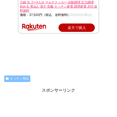
力鍋 3L 2〜4人分 マルチクッカー 自動調理 圧力調理
炒める 煮込む 蒸す 炊飯 キッチン家電 調理家電 JGS 送
料無料
価格：37,620円（税込、送料無料)
(2025/10/7時点)
楽天で購入
キッチン用品
スポンサーリンク