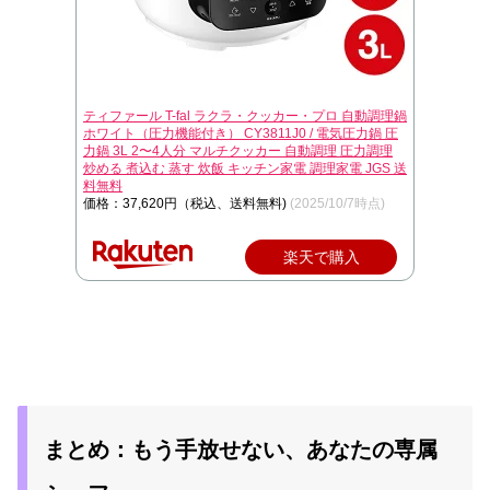
ティファール T-fal ラクラ・クッカー・プロ 自動調理鍋
ホワイト（圧力機能付き） CY3811J0 / 電気圧力鍋 圧
力鍋 3L 2〜4人分 マルチクッカー 自動調理 圧力調理
炒める 煮込む 蒸す 炊飯 キッチン家電 調理家電 JGS 送
料無料
価格：37,620円（税込、送料無料)
(2025/10/7時点)
楽天で購入
まとめ：もう手放せない、あなたの専属