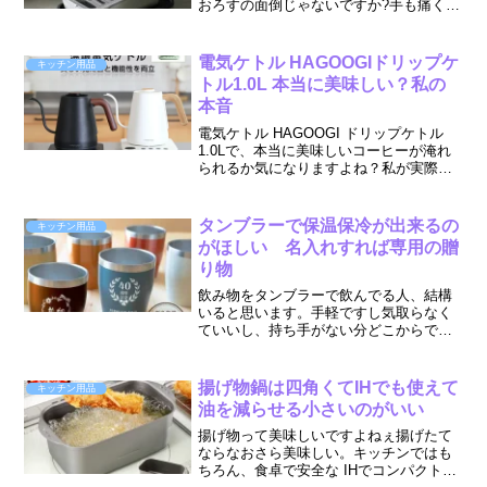
おろすの面倒じゃないですか?手も痛くな
るし だるくなるし美味しいさんまと
か、厚揚げを焼いたりしたときなんかは
何が何でも欲しくなりますが、そんな時
電気ケトル HAGOOGIドリップケ
キッチン用品
でもなければ食べたい...
トル1.0L 本当に美味しい？私の
本音
電気ケトル HAGOOGI ドリップケトル
1.0Lで、本当に美味しいコーヒーが淹れ
られるか気になりますよね？私が実際に
使った良い点・悪い点を正直に語りま
す。50代からのコーヒー生活に最適な一
本を、一緒に見つけましょう。
タンブラーで保温保冷が出来るの
キッチン用品
がほしい 名入れすれば専用の贈
り物
飲み物をタンブラーで飲んでる人、結構
いると思います。手軽ですし気取らなく
ていいし、持ち手がない分どこからでも
飲めます。とても重宝できる器ですが、
温かいものを入れてもすぐ冷める。冷た
いものを入れてもすぐヌルくなる。最近
揚げ物鍋は四角くてIHでも使えて
キッチン用品
は、タンブラーを二重構造...
油を減らせる小さいのがいい
揚げ物って美味しいですよねぇ揚げたて
ならなおさら美味しい。キッチンではも
ちろん、食卓で安全な IHでコンパクトに