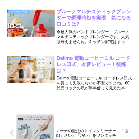
上げられる小さいサイズの揚げ物鍋があ
ると便利だと思いませんか?揚げ物 = 台
所のガスコンロの上で邪魔に大きい丸い
ブルーノマルチスティックブレン
キッチン用品
鍋こんなイメージ...
ダーで調理時短を実現 気になる
口コミは?
今超人気のハンドブレンダー ブルーノ
マルチスティックブレンダーです。人気
は衰えませんね。キッチン家電はすっき
りと、簡単操作の物がいいですね。セッ
トに時間がかかったり、お手入れが面倒
だったりトータルの時間と手間で考える
Delimo 電動コーヒーミル コード
キッチン用品
と意外に便利でないものも...
レス臼式、本音レビュー！後悔
は？
Delimo 電動コーヒーミル コードレス臼式
を買って失敗しないか不安ですよね。60
代元コックの私が半年使って見えた本音
をお伝えします。公式にはないデメリッ
ト、あなたに合うかの判断基準、他製品
との比較まで。後悔のない選択を応援し
ます。
マーナの魔法のトイレクリーナー 「面
倒くさい」「汚い」をワンタッチ