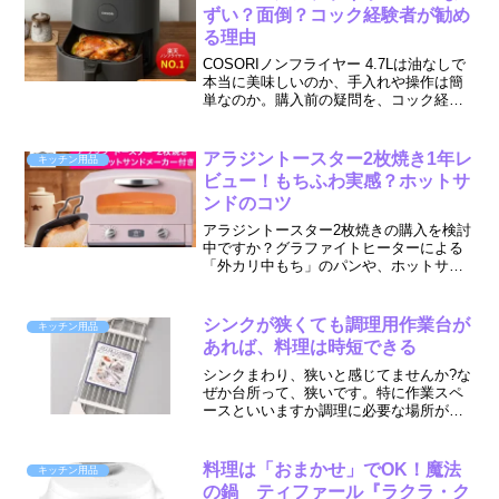
なストレス」が積み重なっ...
ずい？面倒？コック経験者が勧め
る理由
COSORIノンフライヤー 4.7Lは油なしで
本当に美味しいのか、手入れや操作は簡
単なのか。購入前の疑問を、コック経験
者の実体験レビューで徹底検証します。
気になるメリット・デメリットから、料
理を美味しくするコツまで解説。
アラジントースター2枚焼き1年レ
キッチン用品
ビュー！もちふわ実感？ホットサ
ンドのコツ
アラジントースター2枚焼きの購入を検討
中ですか？グラファイトヒーターによる
「外カリ中もち」のパンや、ホットサン
ドの実際の使い心地を詳しく解説しま
す。2枚焼きと4枚焼きの比較、餅を焼く
コツもご紹介し、あなたの悩みを解決す
シンクが狭くても調理用作業台が
キッチン用品
る記事です。
あれば、料理は時短できる
シンクまわり、狭いと感じてませんか?な
ぜか台所って、狭いです。特に作業スペ
ースといいますか調理に必要な場所が確
保できません。そもそも備わっていない
ならあと付けでスペースを作りましょ
う、というお話です。シンク上の調理台
料理は「おまかせ」でOK！魔法
キッチン用品
です。シンクが狭いと効率...
の鍋 ティファール『ラクラ・ク