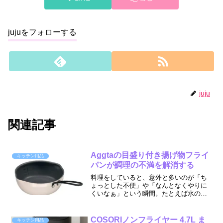
jujuをフォローする
juju
関連記事
Aggtaの目盛り付き揚げ物フライ
キッチン用品
パンが調理の不満を解消する
料理をしていると、意外と多いのが「ち
ょっとした不便」や「なんとなくやりに
くいなぁ」という瞬間。たとえば水の量
が合っているか分からなかったり、揚げ
物の油の深さが曖昧だったり。特に毎日
キッチンに立つ方ほど、こうした「小さ
COSORIノンフライヤー 4.7L ま
キッチン用品