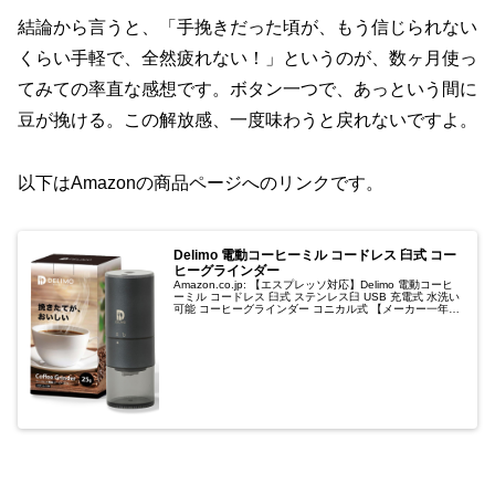
結論から言うと、「手挽きだった頃が、もう信じられない
くらい手軽で、全然疲れない！」というのが、数ヶ月使っ
てみての率直な感想です。ボタン一つで、あっという間に
豆が挽ける。この解放感、一度味わうと戻れないですよ。
以下はAmazonの商品ページへのリンクです。
Delimo 電動コーヒーミル コードレス 臼式 コー
ヒーグラインダー
Amazon.co.jp: 【エスプレッソ対応】Delimo 電動コーヒ
ーミル コードレス 臼式 ステンレス臼 USB 充電式 水洗い
可能 コーヒーグラインダー コニカル式 【メーカー一年保
証付】 : ホーム＆キッチン