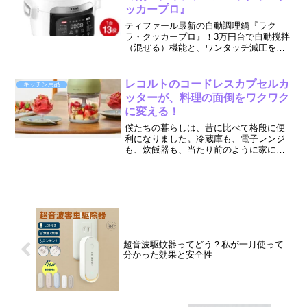
ッカープロ』
ティファール最新の自動調理鍋『ラク
ラ・クッカープロ』！3万円台で自動撹拌
（混ぜる）機能と、ワンタッチ減圧を実
現。材料を入れてボタンを押せば、ムラ
なく味が染みたプロの味に。忙しいあな
たに心のゆとりを。
レコルトのコードレスカプセルカ
キッチン用品
ッターが、料理の面倒をワクワク
に変える！
僕たちの暮らしは、昔に比べて格段に便
利になりました。冷蔵庫も、電子レンジ
も、炊飯器も、当たり前のように家にあ
ります。でも、いくら便利な家電があっ
ても、日々の料理にまつわる「ちょっと
した面倒」って、意外となくなりません
よね。玉ねぎのみじん切り...
超音波駆蚊器ってどう？私が一月使って
分かった効果と安全性