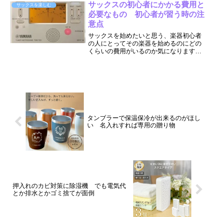
が付いていて「なんに使うの ?」このサ
サックスの初心者にかかる費用と
サックスを楽しむ
ックスのスワブはサッ...
必要なもの 初心者が習う時の注
意点
サックスを始めたいと思う、楽器初心者
の人にとってその楽器を始めるのにどの
くらいの費用がいるのか気になります。
また、 楽器だけを買っただけで 済むのか
他に買い足しておくものはないのかな
ど、本気で始めようとすると、分からな
いことが沢山出てきます...
タンブラーで保温保冷が出来るのがほし
い 名入れすれば専用の贈り物
押入れのカビ対策に除湿機 でも電気代
とか排水とかゴミ捨てが面倒