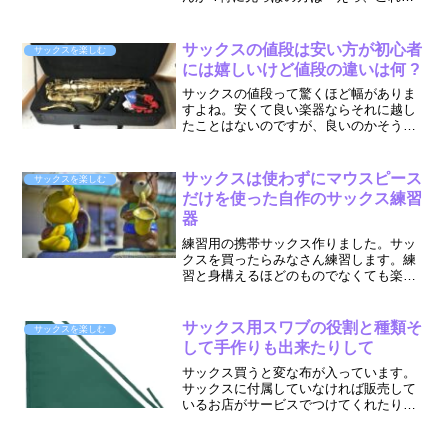
かけちゃうの ?」って言くらいにもろい
ものです。マウスピースの開き(ティップ
オープニング)調べると分かりますが、
サックスの値段は安い方が初心者
サックスを楽しむ
1/100mm 単...
には嬉しいけど値段の違いは何 ?
サックスの値段って驚くほど幅がありま
すよね。安くて良い楽器ならそれに越し
たことはないのですが、良いのかそうで
もないのか、初心者にはさっぱり分かり
ませんね。通販サイトには、『初心者向
け』として5万円以下のサックス、それも
サックスは使わずにマウスピース
サックスを楽しむ
教則本までついてるよう...
だけを使った自作のサックス練習
器
練習用の携帯サックス作りました。サッ
クスを買ったらみなさん練習します。練
習と身構えるほどのものでなくても楽器
を手にして息を吹き込めば練習ですよ
ね。でもずっとやっていると楽器が手元
にない環境でもチョット吹いてみたい時
サックス用スワブの役割と種類そ
サックスを楽しむ
があります。そんな時、ちゃ...
して手作りも出来たりして
サックス買うと変な布が入っています。
サックスに付属していなければ販売して
いるお店がサービスでつけてくれたりし
ます。あの布は『スワブ』 と言うものな
のですが布だけで、ふにゃふにゃで、紐