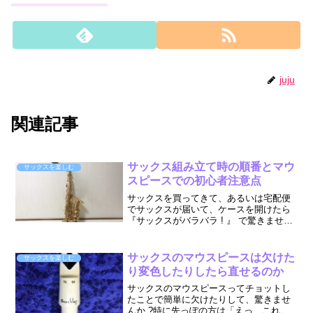
juju
関連記事
サックス組み立て時の順番とマウ
サックスを楽しむ
スピースでの初心者注意点
サックスを買ってきて、あるいは宅配便
でサックスが届いて、ケースを開けたら
『サックスがバラバラ ! 』 で驚きません
でしたか ?「えっ ? サックスって組立て
なんだ ! 」組立てなんて想定外、でした
よね、きっと。まあ、確かに あの曲が
サックスのマウスピースは欠けた
サックスを楽しむ
り...
り変色したりしたら直せるのか
サックスのマウスピースってチョットし
たことで簡単に欠けたりして、驚きませ
んか ?特に先っぽの方は「えっ、これで