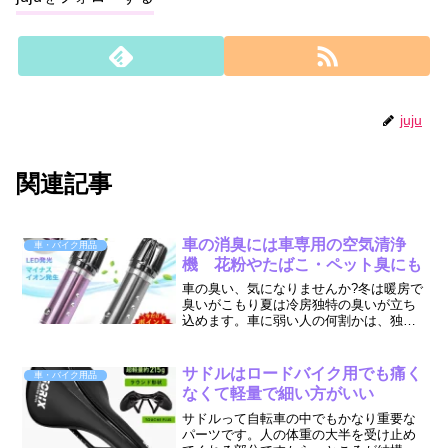
juju
関連記事
車の消臭には車専用の空気清浄
車・バイク用品
機 花粉やたばこ・ペット臭にも
車の臭い、気になりませんか?冬は暖房で
臭いがこもり夏は冷房独特の臭いが立ち
込めます。車に弱い人の何割かは、独特
の臭いでやられてしまうのだとか。大切
な人を乗せるなら尚更何とかしたいもの
ですね。だからと言って、家庭用の空気
サドルはロードバイク用でも痛く
車・バイク用品
清浄機みたいに定期的に...
なくて軽量で細い方がいい
サドルって自転車の中でもかなり重要な
パーツです。人の体重の大半を受け止め