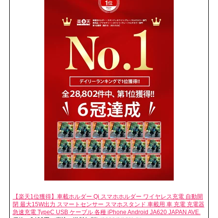
【楽天1位獲得】車載ホルダー Qi スマホホルダー ワイヤレス充電 自動開
閉 最大15W出力 スマートセンサー スマホスタンド 車載用 車 充電 充電器
急速充電 TypeC USB ケーブル 各種 iPhone Android JA620 JAPAN AVE.