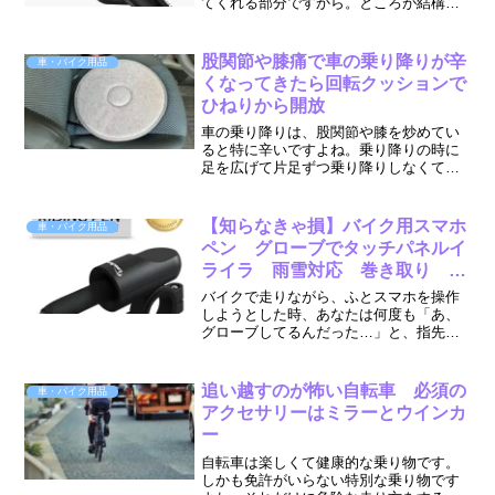
てくれる部分ですから。ところが結構お
尻が痛くなりませんか?ロードバイクだ
と、特に痛くなります。私は慣れません
(笑)軽快に走るために軽量化しようとすれ
股関節や膝痛で車の乗り降りが辛
車・バイク用品
ば細く小さく、クッシ...
くなってきたら回転クッションで
ひねりから開放
車の乗り降りは、股関節や膝を炒めてい
ると特に辛いですよね。乗り降りの時に
足を広げて片足ずつ乗り降りしなくても
いい、回転クッションの紹介です。
【知らなきゃ損】バイク用スマホ
車・バイク用品
ペン グローブでタッチパネルイ
ライラ 雨雪対応 巻き取り ワ
イパーの真実
バイクで走りながら、ふとスマホを操作
しようとした時、あなたは何度も「あ、
グローブしてるんだった…」と、指先で
ツンツンしても全く反応しない画面にイ
ライラした経験、ありますよね。特に雨
の日なんて最悪です。視界は悪いし、グ
追い越すのが怖い自転車 必須の
車・バイク用品
ローブは濡れてさらに感度...
アクセサリーはミラーとウインカ
ー
自転車は楽しくて健康的な乗り物です。
しかも免許がいらない特別な乗り物です