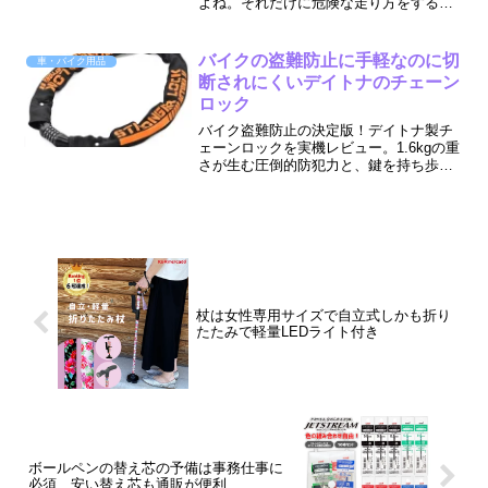
よね。それだけに危険な走り方をする人
も出てきます。しかも歩道を走れなくな
りました。どんなに狭くても車道を一緒
に走らなくてはなりません。全く走る速
バイクの盗難防止に手軽なのに切
車・バイク用品
度が違う乗り物がです。恐...
断されにくいデイトナのチェーン
ロック
バイク盗難防止の決定版！デイトナ製チ
ェーンロックを実機レビュー。1.6kgの重
さが生む圧倒的防犯力と、鍵を持ち歩か
ない「ダイヤル式」のメリットを徹底解
説。大切な愛車を傷つけず、ライダーの
ストレスを解消する選び方を提案しま
す。
杖は女性専用サイズで自立式しかも折り
たたみで軽量LEDライト付き
ボールペンの替え芯の予備は事務仕事に
必須 安い替え芯も通販が便利