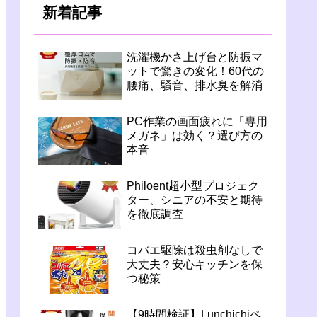
新着記事
洗濯機かさ上げ台と防振マ
ットで驚きの変化！60代の
腰痛、騒音、排水臭を解消
PC作業の画面疲れに「専用
メガネ」は効く？選び方の
本音
Philoent超小型プロジェク
ター、シニアの不安と期待
を徹底調査
コバエ駆除は殺虫剤なしで
大丈夫？安心キッチンを保
つ秘策
【9時間検証】Lunchichiペ