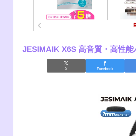
JESIMAIK X6S 高音質・
X
Facebook