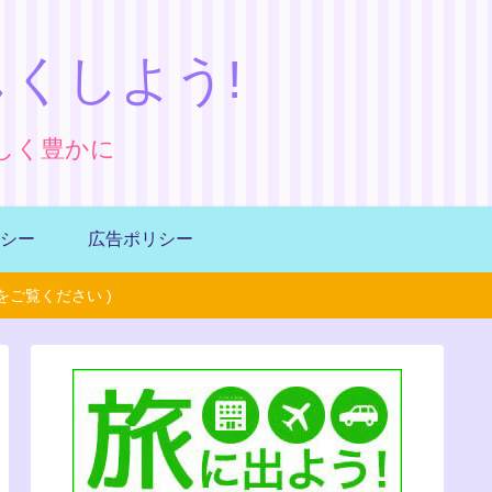
くしよう!
しく豊かに
シー
広告ポリシー
ご覧ください )