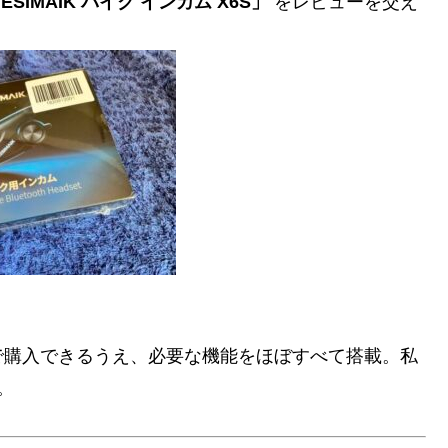
ESIMAIK バイク インカム X6S」
をレビューを交え
で購入できるうえ、必要な機能をほぼすべて搭載。私
。