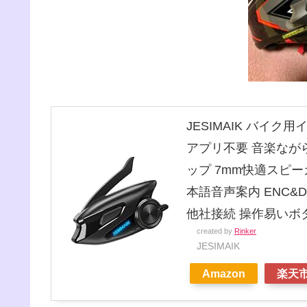
JESIMAIK バイク
アプリ不要 音楽ながら
ップ 7mm快適スピーカ
本語音声案内 ENC&DS
他社接続 操作易いボ
created by
Rinker
JESIMAIK
Amazon
楽天