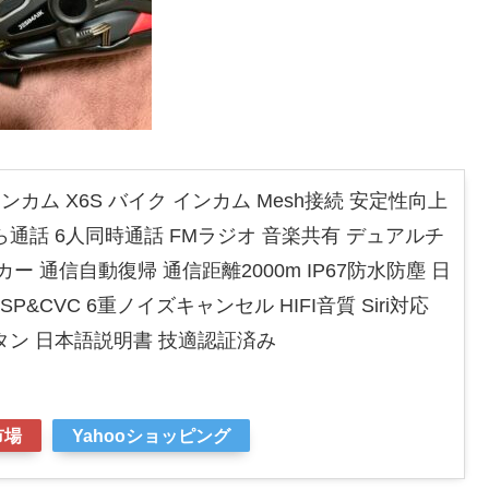
用インカム X6S バイク インカム Mesh接続 安定性向上
通話 6人同時通話 FMラジオ 音楽共有 デュアルチ
ー 通信自動復帰 通信距離2000m IP67防水防塵 日
P&CVC 6重ノイズキャンセル HIFI音質 Siri対応
タン 日本語説明書 技適認証済み
市場
Yahooショッピング