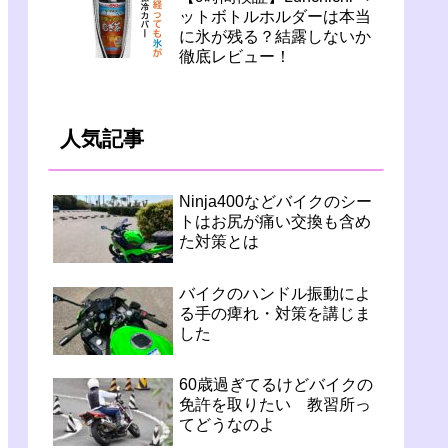
ットボトルホルダーは本当
に氷が残る？結露しないか
徹底レビュー！
人気記事
Ninja400などバイクのシー
トはお尻が痛い交換も含め
た対策とは
バイクのハンドル振動によ
る手の痺れ・対策を講じま
した
60歳過ぎてるけどバイクの
免許を取りたい 教習所っ
てどうなのよ