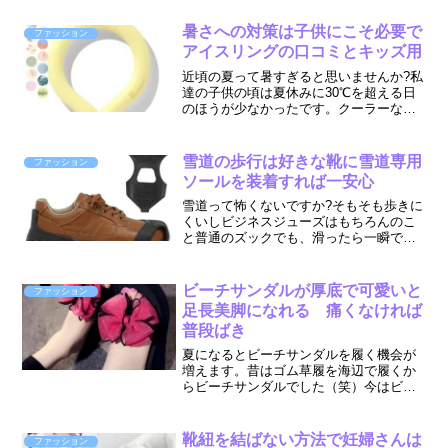
などの精密機械ならスイス と言われて
いたかの国も技術だけではなく、デザイ
暑さへの対策は子供にこそ必要で
ファッション
ンにも斬新なアイデアを取...
アイスリングの口コミとキッズ用
近頃の夏って暑すぎると思いませんか?私
達の子供の頃は夏休みに30℃を超える日
のほうが少なかったです。クーラーなん
てない時代で扇風機やうちわが主流の、
蝉の声がよく似合う夏でしたが今は蝉も
泣かないくらいに暑いです。身体が小さ
雪道の歩行は好きな靴に雪道専用
ファッション
い分、体の芯まで熱く...
ソールを装着すれば一安心
雪道って怖くないですか?そもそも歩きに
くいしビジネスジューズはもちろんのこ
と普通のズックでも、滑ったら一瞬で転
倒します。滑っての転倒はそのスピード
が早いので体を捻ったり手を使っての防
御が間に合いません。たいがい、かなり
ビーチサンダルが厚底で可愛いと
ファッション
痛い思いをするか下手を...
足長美脚になれる 痛くなければ
普段ばき
夏になるとビーチサンダルを履く機会が
増えます。昔はゴム草履を海辺で履くか
らビーチサンダルでした（笑）今はビー
チサンダルの種類も多種多様で実用的な
ものからファッションとして身につける
ものまでいろんなメーカーが出してきて
靴紐を結ばない方法で妊婦さんは
ファッション