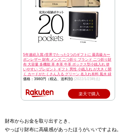
5年連続入賞♪世界でたった1つのギフトに 最高級カー
ボンレザー 財布 メンズ 二つ折り ブランド 二つ折り財
布 大容量 多機能 革 本革 牛革 ボックス型小銭入れ 使
いやすい プレゼント ギフト 男性 小銭入れ が大きく開
く カードがたくさん入る グリーン 名入れ有料 風水 緑
価格：3980円（税込、送料別)
(2022/1/23時点)
楽天で購入
財布からお金を取り出すとき、
やっぱり財布に高級感があったほうがいいですよね。