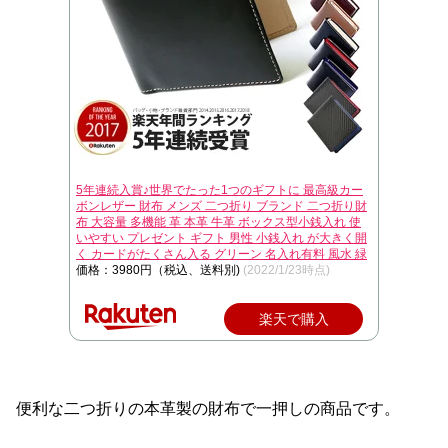
5年連続入賞♪世界でたった1つのギフトに 最高級カー
ボンレザー 財布 メンズ 二つ折り ブランド 二つ折り財
布 大容量 多機能 革 本革 牛革 ボックス型小銭入れ 使
いやすい プレゼント ギフト 男性 小銭入れ が大きく開
く カードがたくさん入る グリーン 名入れ有料 風水 緑
価格：3980円（税込、送料別)
(2022/1/23時点)
楽天で購入
便利な二つ折りの本革製の財布で一押しの商品です。