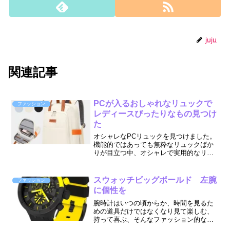
juju
関連記事
PCが入るおしゃれなリュックで
ファッション
レディースぴったりなもの見つけ
た
オシャレなPCリュックを見つけました。
機能的ではあっても無粋なリュックばか
りが目立つ中、オシャレで実用的なリュ
ックです。マチもかさばらない10cm シ
ョルダーベルトは完全に取り外すことも
できるスグレモノです。
スウォッチビッグボールド 左腕
ファッション
に個性を
腕時計はいつの頃からか、時間を見るた
めの道具だけではなくなり見て楽しむ、
持って喜ぶ、そんなファッション的な要
素を多分に持つようになりました。時計