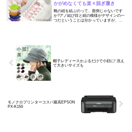
いますね。どうせ履くなら...
かがめなくても楽々脱ぎ履き
靴の紐を結ぶのって、面倒じゃないです
か?アノ結び目と紐の模様がデザインの一
つだということは分かっていますが、履
くたびに結んだり解いたりは、あまりし
たくありません。というか、私らある程
度の年配者にとってはお腹が出てきたり
して靴紐を解いたり結ん...
帽子レディースかぶるだけで小顔に! 洗え
て大きいサイズも
モノクロプリンターコスパ最高EPSON
PX-K150