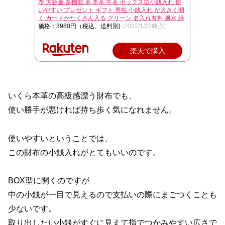
布 大容量 多機能 革 本革 牛革 ボックス型小銭入れ 使
いやすい プレゼント ギフト 男性 小銭入れ が大きく開
く カードがたくさん入る グリーン 名入れ有料 風水 緑
価格：3980円（税込、送料別)
(2022/1/23時点)
楽天で購入
いくら本革の高級感漂う財布でも、
使い勝手が悪ければ持ち歩く気になれません。
使いやすいということでは、
この財布の小銭入れがとてもいいのです。
BOX型に開くのですが
中の小銭が一目で見えるので支払いの際にまごつくことも
少ないです。
取り出したい小銭がすぐに見えて指でつかみやすい広さで