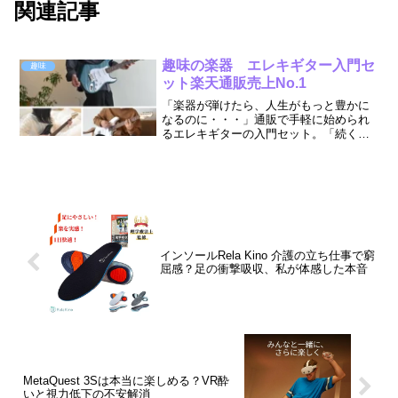
関連記事
趣味の楽器 エレキギター入門セ
趣味
ット楽天通販売上No.1
「楽器が弾けたら、人生がもっと豊かに
なるのに・・・」通販で手軽に始められ
るエレキギターの入門セット。「続くか
不安」という声に応えて、必要なものが
全部、教則DVDもセットで1万円台という
驚きの価格。「趣味としてのエレキギタ
ーの魅力」をわかりやすくお伝えしま
す。
インソールRela Kino 介護の立ち仕事で窮
屈感？足の衝撃吸収、私が体感した本音
MetaQuest 3Sは本当に楽しめる？VR酔
いと視力低下の不安解消