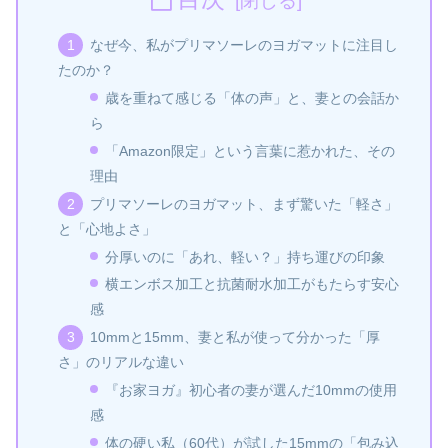
なぜ今、私がプリマソーレのヨガマットに注目し
たのか？
歳を重ねて感じる「体の声」と、妻との会話か
ら
「Amazon限定」という言葉に惹かれた、その
理由
プリマソーレのヨガマット、まず驚いた「軽さ」
と「心地よさ」
分厚いのに「あれ、軽い？」持ち運びの印象
横エンボス加工と抗菌耐水加工がもたらす安心
感
10mmと15mm、妻と私が使って分かった「厚
さ」のリアルな違い
『お家ヨガ』初心者の妻が選んだ10mmの使用
感
体の硬い私（60代）が試した15mmの「包み込